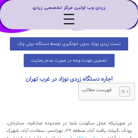
زردی وب اولین مرکز تخصصی زردی
تست زردی نوزاد بدون خونگیری توسط دستگاه بیلی چک
تضمین عودت وجه در صورت عدم رضایت
اجاره دستگاه زردی نوزاد در غرب تهران
فهرست مطالب
در صورتیکه محل سکونت شما در محدوده صادقیه، ستارخان،
پونک ،گیشا، یافت آباد، منطقه 22، تهرانسر، سعادت آباد، شهرک